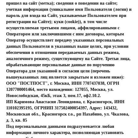
пришел на сайт (метка); сведения о поведении на сайте;
учетная информация (уникальное имя Пользователя (логин) и
пароль для входа на Сайт, указываемые Пользователем при
регистрации на Сайте); куки (cookie)), в том числе
осуществляемая третьими лицами, аффилированными с
Оператором или заключившими с ним договоры, которым
Оператор осуществляет передачу указанных персональных
данных Пользователя в указанных выше целях, при условии
обеспечения в отношении передаваемых данных режима,
аналогичного режиму, существующему на Сайте. Третьи лица,
обрабатывающие персональные данные по поручению
Оператора для указанной в согласии цели (перечень
вышеуказанных лиц является закрытым и изложен ниже):
ООО "ПОСТПОСТ", г. Москва, ИНН 7707437038, ОГРН
1207700001464, место нахождения: 127055, Москва, ул.
Новослободская, 45кБ, этаж 3, пом.17, оф2.10.2.
ИП Каримова Анастасия Леонидовна, г. Красногорск, ИНН
110102395195, ОГРНИП 317502400054397, Адрес: 143432,
Московская обл., Красногорск г.о., рп Нахабино, ул. Чкалова,
д. 3, кв. 85
Под персональными данными подразумевается любая
информация личного характера, позволяющая установить