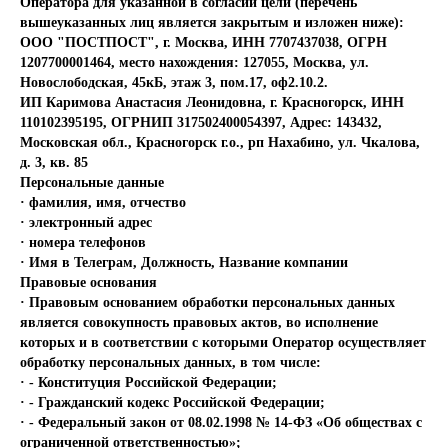
Оператора для указанной в согласии цели (перечень
вышеуказанных лиц является закрытым и изложен ниже):
ООО "ПОСТПОСТ", г. Москва, ИНН 7707437038, ОГРН
1207700001464, место нахождения: 127055, Москва, ул.
Новослободская, 45кБ, этаж 3, пом.17, оф2.10.2.
ИП Каримова Анастасия Леонидовна, г. Красногорск, ИНН
110102395195, ОГРНИП 317502400054397, Адрес: 143432,
Московская обл., Красногорск г.о., рп Нахабино, ул. Чкалова,
д. 3, кв. 85
Персональные данные
· фамилия, имя, отчество
· электронный адрес
· номера телефонов
· Имя в Телеграм, Должность, Название компании
Правовые основания
· Правовым основанием обработки персональных данных
является совокупность правовых актов, во исполнение
которых и в соответствии с которыми Оператор осуществляет
обработку персональных данных, в том числе:
· - Конституция Российской Федерации;
· - Гражданский кодекс Российской Федерации;
· - Федеральный закон от 08.02.1998 № 14-ФЗ «Об обществах с
ограниченной ответственностью»;