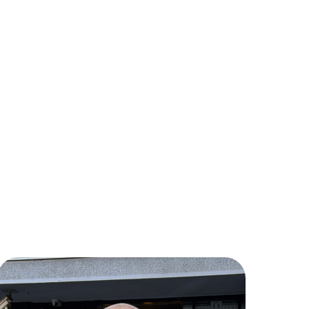
Fail it's ok! Почему ошибки
важны?
 большую факапную
Екатерина Беретарь
 в смешные шляпы и
Основатель сервиса NewBiz,
руем свои ошибки с
сооснователь MarCom Club
veDune и закрытого клуба
мной индустрии MarCom
, зарядимся энергией и
диджитал-год. Gracias!