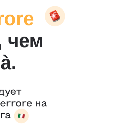
rore
, чем
tà.
дует
errore на
га