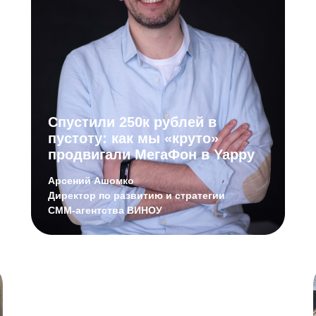
Спустили 250к рублей в
пустоту: как мы «круто»
продвигали МегаФон в Yappy
и брендов
А еще мы разобьём
Арсений Ашомко
алами в
пиньяту, нарядимся
Директор по развитию и стратегии
едь как
немного проанализи
СММ-агентства ВИНОУ
дкидывает
помощью сервиса Li
для лидеров рекла
Club. Ну и, конечно
поддержкой на этот 