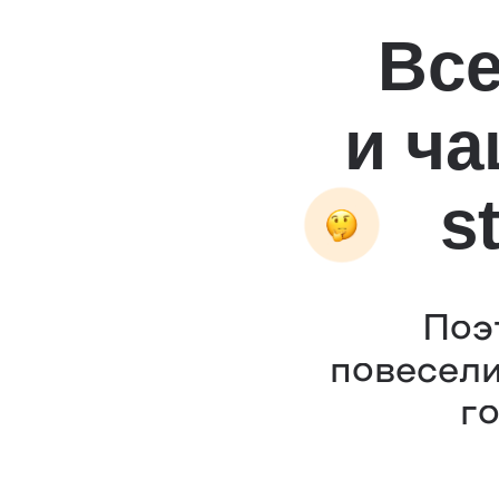
Вс
и ч
st
Поэ
повесели
г