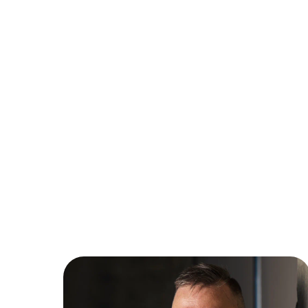
Как я обосрался, но оно ко
мне не прилипло
Представители крупных агентств 
Олег Бармин
поделятся своими большими пров
Блогер, маркетолог, предприниматель
digital под пиццу и лимончелло. В
если жизнь по
говорят итальянцы:
тебе лимоны — делай лимонад!