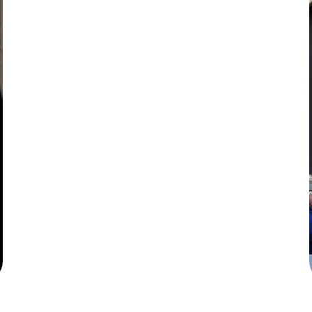
Факапы в коммуникации:
откуда растут ноги у проблем в
общении с пиарщиками
Настя Алайцева
PR-менеджер, куратор программы
амбассадоров агентства Rassvet.digital