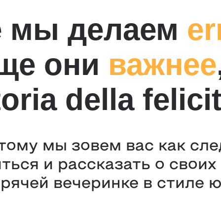
е мы делаем
er
аще они
важнее
oria della felici
тому мы зовем вас как сле
ться и рассказать о своих 
орячей вечеринке в стиле ю